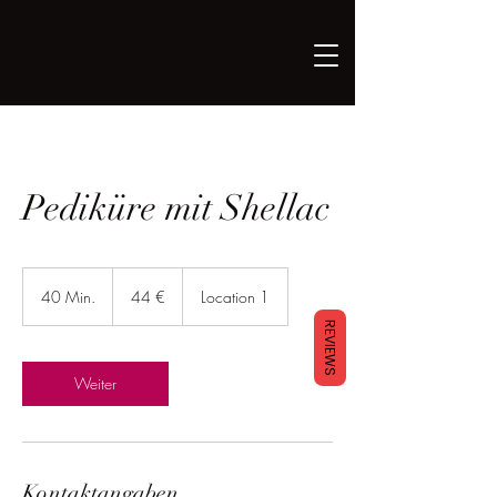
Pediküre mit Shellac
44
Euro
40 Min.
4
44 €
Location 1
0
REVIEWS
M
i
n
Weiter
.
Kontaktangaben