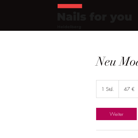
Neu Mod
47
Euro
1 Std.
1
47 €
S
t
d
Weiter