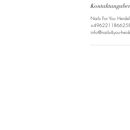
Kontaktangabe
Nails For You Heide
+496221186625
info@nails4you-heid