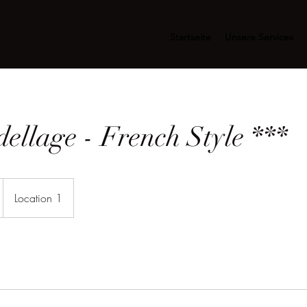
Startseite
Unsere Services
ellage - French Style ***
Location 1